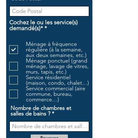
Cochez le ou les service(s)
O
demandé(s)*
*
b
l
Ménage à fréquence
i
régulière (à la semaine,
g
aux deux semaines, etc.)
a
Ménage ponctuel (grand
t
ménage, lavage de vitres,
o
murs, tapis, etc.)
i
Service résidentiel
r
(maison, condo, chalet…)
e
Service commercial (aire
commune, bureau,
commerce…)
Nombre de chambres et
salles de bains ?
Envoyer