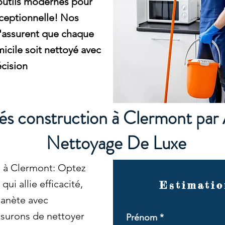
outils modernes pour
xceptionnelle! Nos
s'assurent que chaque
icile soit nettoyé avec
écision
s construction à Clermont par
Nettoyage De Luxe
 à Clermont: Optez
ui allie efficacité,
Estimatio
lanète avec
surons de nettoyer
Prénom