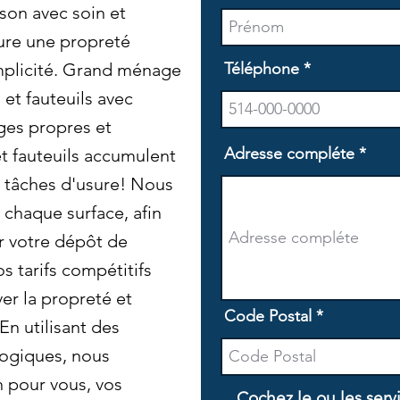
son avec soin et
sure une propreté
mplicité. Grand ménage
Téléphone
et fauteuils avec
ges propres et
Adresse compléte
et fauteuils accumulent
es tâches d'usure! Nous
 chaque surface, afin
r votre dépôt de
 tarifs compétitifs
er la propreté et
Code Postal
En utilisant des
logiques, nous
n pour vous, vos
Cochez le ou les serv