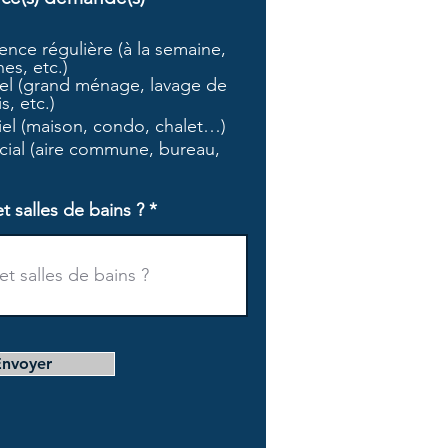
b
l
nce régulière (à la semaine,
i
es, etc.)
g
l (grand ménage, lavage de
a
s, etc.)
t
tiel (maison, condo, chalet…)
o
i
ial (aire commune, bureau,
r
e
salles de bains ?
Envoyer