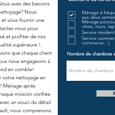
 Vous avez des besoins
 nettoyage? Nous
Ménage à fréque
aux deux semain
et vous fournir une
Ménage ponctue
vitres, murs, tapi
tactez-nous pour
Service résiden
sé et profiter de nos
Service commerc
commerce…)
alité supérieure !.
vons que chaque client
Nombre de chambres et 
Nous nous engageons à
fond en comble!
r votre nettoyage en
i! Ménage aprés
haque mission confiée
avec un souci du détail
ault, nous comprenons