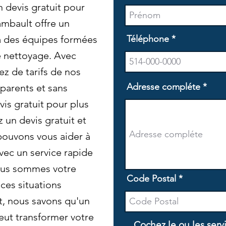
devis gratuit pour
ambault offre un
 à des équipes formées
Téléphone
e nettoyage. Avec
z de tarifs de nos
Adresse compléte
parents et sans
is gratuit pour plus
un devis gratuit et
ouvons vous aider à
vec un service rapide
nous sommes votre
Code Postal
 ces situations
t, nous savons qu'un
ut transformer votre
Cochez le ou les serv