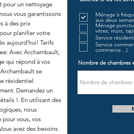
t pour un nettoyage
 nous vous garantissons
Ménage à fréque
aux deux semain
s à des prix
Ménage ponctue
vitres, murs, tapi
our planifier votre
Service résiden
 aujourd'hui! Tarifs
Service commerc
commerce…)
ree: Avec Archambault,
ge qui répond à vos
Nombre de chambres et 
. Archambault se
e résidentiel
nement. Demandez un
tails !. En utilisant des
logiques, nous
n pour vous, vos
 Vous avez des besoins