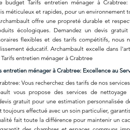
re budget Tarifs entretien ménager à Crabtree:
ois méticuleux et rapides, pour un environnement t
chambault offre une propreté durable et respec
roduits écologiques. Demandez un devis gratuit
oraires flexibles et des tarifs compétitifs, nou
issement éducatif. Archambault excelle dans l'ar
. Tarifs entretien ménager à Crabtree
fs entretien ménager à Crabtree: Excellence au Ser
rabtree: Vous recherchez des tarifs de nos service
ault vous propose des services de nettoyage p
vis gratuit pour une estimation personnalisée de
 toujours effectué avec un soin particulier, garant
ité fait toute la différence pour maintenir un cad
 garantit des chambres et espaces communs impe