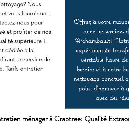
 nettoyage? Nous
et vous fournir une
Offrez à votre maison
tactez-nous pour
avec les services 
sé et profiter de nos
Archambault ! Notre 
alité supérieure !.
expérimentée transf
t dédiée à la
véritable havre de
offrant un service de
besoins et à votre b
. Tarifs entretien
nettoyage ponctuel ou
point d’honneur à ga
avec des résu
ntretien ménager à Crabtree: Qualité Extraor