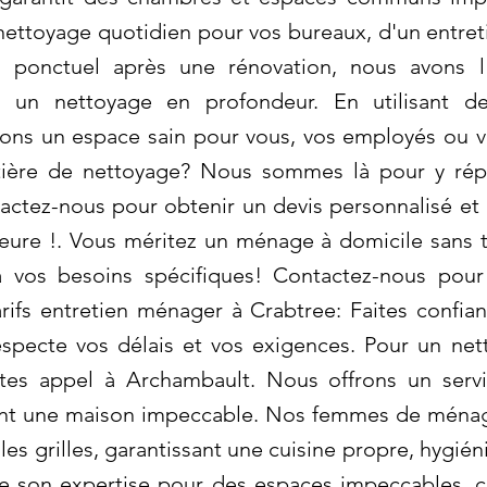
ettoyage quotidien pour vos bureaux, d'un entret
ponctuel après une rénovation, nous avons l'e
er un nettoyage en profondeur. En utilisant d
ons un espace sain pour vous, vos employés ou vo
tière de nettoyage? Nous sommes là pour y rép
actez-nous pour obtenir un devis personnalisé et 
eure !. Vous méritez un ménage à domicile sans t
à vos besoins spécifiques! Contactez-nous pour
Tarifs entretien ménager à Crabtree: Faites conf
specte vos délais et vos exigences. Pour un nett
aites appel à Archambault. Nous offrons un servi
sant une maison impeccable. Nos femmes de ména
t les grilles, garantissant une cuisine propre, hygié
e son expertise pour des espaces impeccables, ch