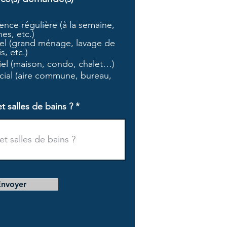
b
l
nce régulière (à la semaine,
i
es, etc.)
g
l (grand ménage, lavage de
a
s, etc.)
t
tiel (maison, condo, chalet…)
o
i
ial (aire commune, bureau,
r
e
salles de bains ?
Envoyer