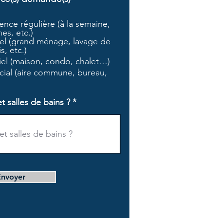
b
l
nce régulière (à la semaine,
i
es, etc.)
g
l (grand ménage, lavage de
a
s, etc.)
t
tiel (maison, condo, chalet…)
o
i
ial (aire commune, bureau,
r
e
salles de bains ?
Envoyer