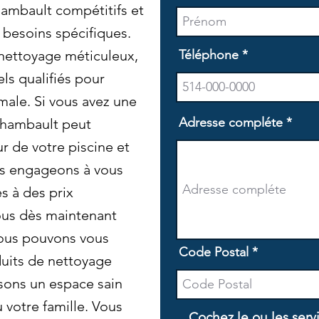
hambault compétitifs et
 besoins spécifiques.
nettoyage méticuleux,
Téléphone
ls qualifiés pour
male. Si vous avez une
Adresse compléte
rchambault peut
 de votre piscine et
s engageons à vous
es à des prix
ous dès maintenant
ous pouvons vous
Code Postal
oduits de nettoyage
sons un espace sain
 votre famille. Vous
Cochez le ou les serv