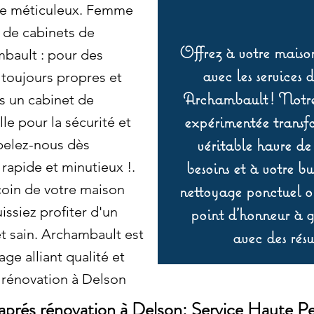
age méticuleux. Femme
de cabinets de
Offrez à votre maison
bault : pour des
avec les services 
 toujours propres et
Archambault ! Notre 
s un cabinet de
expérimentée transf
le pour la sécurité et
véritable havre de
ppelez-nous dès
besoins et à votre b
rapide et minutieux !.
oin de votre maison
nettoyage ponctuel ou
issiez profiter d'un
point d’honneur à ga
t sain. Archambault est
avec des résu
ge alliant qualité et
 rénovation à Delson
aprés rénovation à Delson: Service Haute P