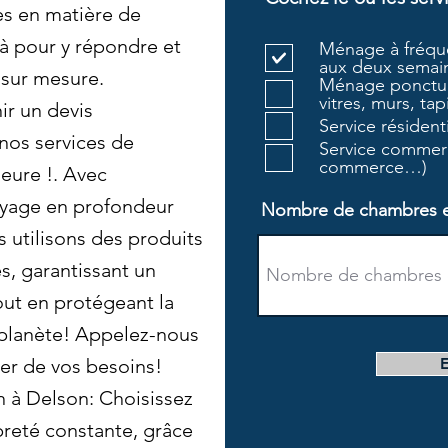
es en matière de
 pour y répondre et
Ménage à fréque
aux deux semain
 sur mesure.
Ménage ponctue
vitres, murs, tapi
r un devis
Service résiden
 nos services de
Service commerc
commerce…)
eure !. Avec
yage en profondeur
Nombre de chambres et 
 utilisons des produits
s, garantissant un
ut en protégeant la
a planète! Appelez-nous
er de vos besoins!
 à Delson: Choisissez
reté constante, grâce