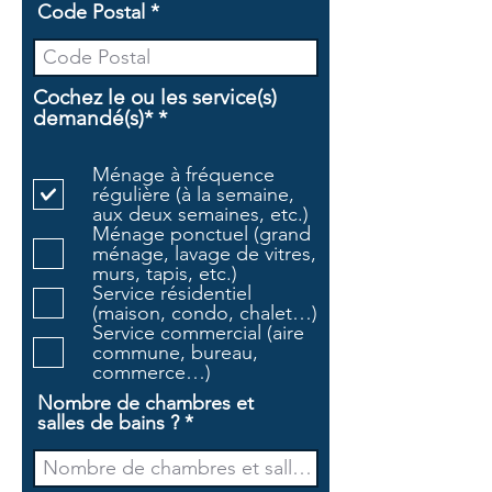
Code Postal
Cochez le ou les service(s)
O
demandé(s)*
*
b
l
Ménage à fréquence
i
régulière (à la semaine,
g
aux deux semaines, etc.)
a
Ménage ponctuel (grand
t
ménage, lavage de vitres,
o
murs, tapis, etc.)
i
Service résidentiel
r
(maison, condo, chalet…)
e
Service commercial (aire
commune, bureau,
commerce…)
Nombre de chambres et
salles de bains ?