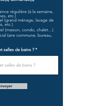
b
l
nce régulière (à la semaine,
i
es, etc.)
g
l (grand ménage, lavage de
a
s, etc.)
t
tiel (maison, condo, chalet…)
o
i
ial (aire commune, bureau,
r
e
salles de bains ?
Envoyer