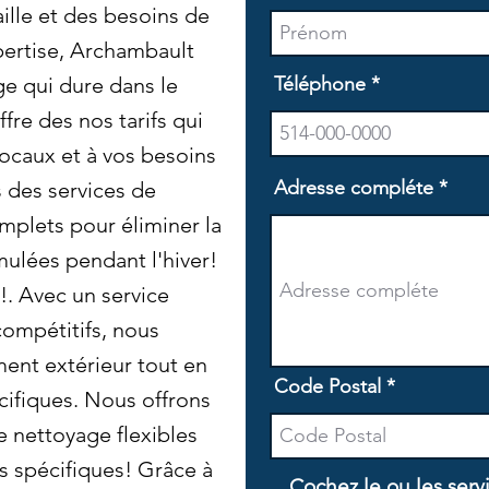
aille et des besoins de
pertise, Archambault
ge qui dure dans le
Téléphone
re des nos tarifs qui
 locaux et à vos besoins
Adresse compléte
 des services de
plets pour éliminer la
mulées pendant l'hiver!
!. Avec un service
compétitifs, nous
ment extérieur tout en
Code Postal
cifiques. Nous offrons
e nettoyage flexibles
s spécifiques! Grâce à
Cochez le ou les serv