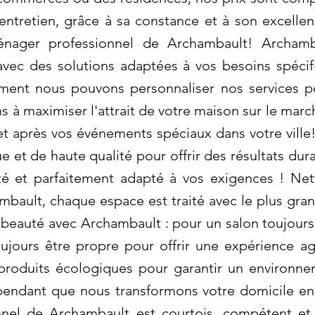
'entretien, grâce à sa constance et à son excell
ménager professionnel de Archambault! Archam
vec des solutions adaptées à vos besoins spéci
ment nous pouvons personnaliser nos services po
s à maximiser l'attrait de votre maison sur le mar
 après vos événements spéciaux dans votre ville!
e et de haute qualité pour offrir des résultats du
ité et parfaitement adapté à vos exigences ! Ne
bault, chaque espace est traité avec le plus g
beauté avec Archambault : pour un salon toujours 
jours être propre pour offrir une expérience agr
 produits écologiques pour garantir un environne
pendant que nous transformons votre domicile en 
nnel de Archambault est courtois, compétent et 