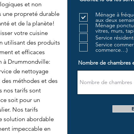
cologiques et non
s une propreté durable
Ménage à fréque
aux deux semain
nté et de la planète!
Ménage ponctue
vitres, murs, tapi
isser votre cuisine
Service résiden
n utilisant des produits
Service commerc
commerce…)
ment et efficaces
n à Drummondville:
Nombre de chambres et 
rvice de nettoyage
c des méthodes et des
 nos tarifs sont
ce soit pour un
ier. Nos tarifs
e solution abordable
ment impeccable en