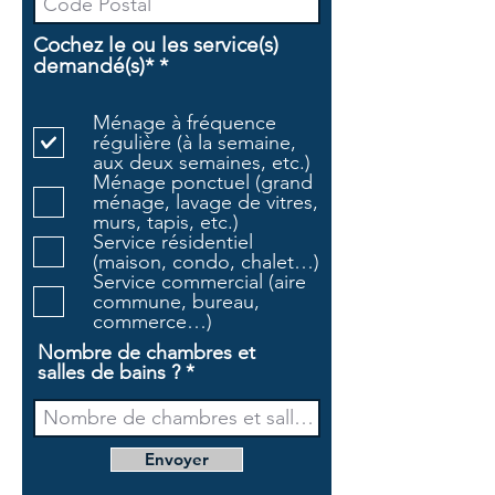
Cochez le ou les service(s)
O
demandé(s)*
*
b
l
Ménage à fréquence
i
régulière (à la semaine,
g
aux deux semaines, etc.)
a
Ménage ponctuel (grand
t
ménage, lavage de vitres,
o
murs, tapis, etc.)
i
Service résidentiel
r
(maison, condo, chalet…)
e
Service commercial (aire
commune, bureau,
commerce…)
Nombre de chambres et
salles de bains ?
Envoyer