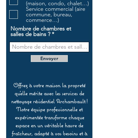
r
(maison, condo, chalet…)
e
Service commercial (aire
commune, bureau,
commerce…)
Nombre de chambres et
salles de bains ?
Envoyer
Offrez à votre maison la propreté
qu’elle mérite avec les services de
nettoyage résidentiel Archambault !
Notre équipe professionnelle et
expérimentée transforme chaque
espace en un véritable havre de
fraîcheur, adapté à vos besoins et à