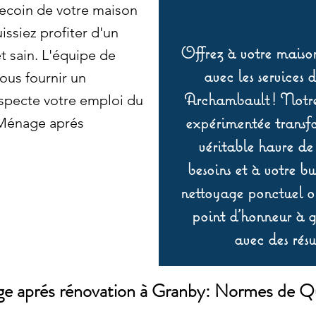
ecoin de votre maison
issiez profiter d'un
Offrez à votre maison
t sain. L'équipe de
avec les services 
ous fournir un
Archambault ! Notre 
especte votre emploi du
expérimentée transf
 Ménage aprés
véritable havre de
besoins et à votre b
nettoyage ponctuel ou
point d’honneur à ga
avec des résu
e aprés rénovation à Granby: Normes de Qu