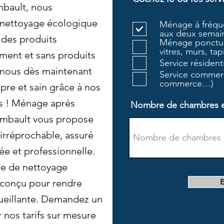
mbault, nous
 nettoyage écologique
Ménage à fréque
aux deux semain
t des produits
Ménage ponctue
vitres, murs, tapi
ment et sans produits
Service résiden
-nous dès maintenant
Service commerc
commerce…)
re et sain grâce à nos
es ! Ménage aprés
Nombre de chambres et 
ambault vous propose
irréprochable, assuré
e et professionnelle.
ce de nettoyage
, conçu pour rendre
ueillante. Demandez un
r nos tarifs sur mesure