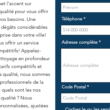
et l'accent sur
a qualité pour vous offrir
vos besoins. Une
Téléphone
 dégâts considérables
rise dans votre ville!
Adresse compléte
 offrir un service
mpétitifs! Appelez-
nettoyage en profondeur
arifs compétitifs et
a qualité, nous sommes
 professionnels de la
Code Postal
quels sont les nos
 qualité ? Nous
rsonnalisées, ajustées
Cochez le ou les serv