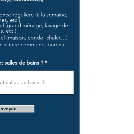
b
l
nce régulière (à la semaine,
i
es, etc.)
g
l (grand ménage, lavage de
a
s, etc.)
t
tiel (maison, condo, chalet…)
o
i
ial (aire commune, bureau,
r
e
salles de bains ?
Envoyer