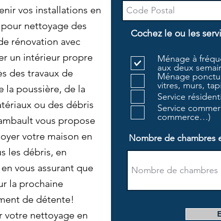
nir vos installations en
 pour nettoyage des
Cochez le ou les serv
de rénovation avec
r un intérieur propre
Ménage à fréque
aux deux semain
ès des travaux de
Ménage ponctue
vitres, murs, tapi
e la poussière, de la
Service résiden
atériaux ou des débris
Service commerc
commerce…)
hambault vous propose
oyer votre maison en
Nombre de chambres et 
s les débris, en
t en vous assurant que
ur la prochaine
ment de détente!
r votre nettoyage en