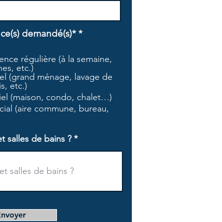
O
ice(s) demandé(s)*
*
b
l
nce régulière (à la semaine,
i
es, etc.)
g
l (grand ménage, lavage de
a
s, etc.)
t
tiel (maison, condo, chalet…)
o
i
ial (aire commune, bureau,
r
e
salles de bains ?
Envoyer