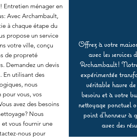
! Entretien ménager en
s: Avec Archambault,
ntie à chaque étape du
us propose un service
Offrez à votre maison
s votre ville, conçu
avec les services 
ns de propreté
Archambault ! Notre 
ls. Demandez un devis
expérimentée transf
. En utilisant des
véritable havre de
logiques, nous
besoins et à votre b
n pour vous, vos
 Vous avez des besoins
nettoyage ponctuel ou
 nettoyage? Nous
point d’honneur à ga
et vous fournir une
avec des résu
tactez-nous pour