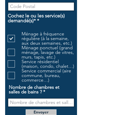
Cochez le ou les service(s)
O
demandé(s)*
*
b
l
Ménage à fréquence
i
régulière (à la semaine,
g
aux deux semaines, etc.)
a
Ménage ponctuel (grand
t
ménage, lavage de vitres,
o
murs, tapis, etc.)
i
Service résidentiel
r
(maison, condo, chalet…)
e
Service commercial (aire
commune, bureau,
commerce…)
Nombre de chambres et
salles de bains ?
Envoyer