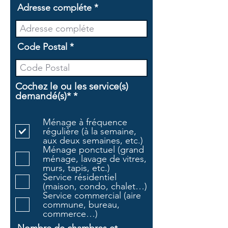
Adresse compléte
Code Postal
Cochez le ou les service(s)
O
demandé(s)*
*
b
l
Ménage à fréquence
i
régulière (à la semaine,
g
aux deux semaines, etc.)
a
Ménage ponctuel (grand
t
ménage, lavage de vitres,
o
murs, tapis, etc.)
i
Service résidentiel
r
(maison, condo, chalet…)
e
Service commercial (aire
commune, bureau,
commerce…)