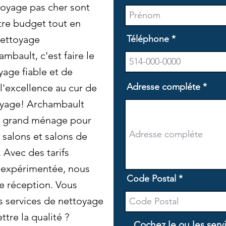
ttoyage pas cher sont
tre budget tout en
nettoyage
Téléphone
mbault, c'est faire le
yage fiable et de
Adresse compléte
l'excellence au cur de
oyage! Archambault
e grand ménage pour
 salons et salons de
 Avec des tarifs
e expérimentée, nous
Code Postal
re réception. Vous
s services de nettoyage
tre la qualité ?
Cochez le ou les serv