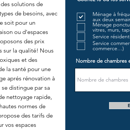
des solutions de
types de besoins, avec
Ménage à fréque
aux deux semain
e soit pour un
Ménage ponctue
vitres, murs, tapi
aison ou d'espaces
Service résiden
oposons des prix
Service commerc
commerce…)
sur la qualité! Nous
toxiques et des
Nombre de chambres et 
e la santé pour une
ge aprés rénovation à
se distingue par sa
 de nettoyage rapide,
s hautes normes de
propose des tarifs de
r vos espaces