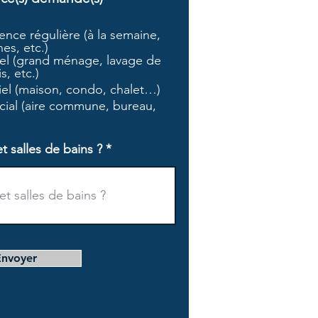
b
l
nce régulière (à la semaine,
i
es, etc.)
g
l (grand ménage, lavage de
a
s, etc.)
t
tiel (maison, condo, chalet…)
o
i
ial (aire commune, bureau,
r
e
salles de bains ?
Envoyer