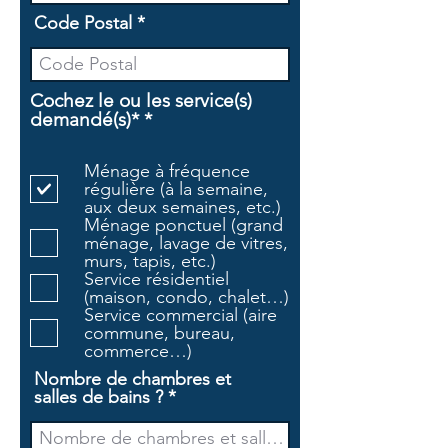
Code Postal
Cochez le ou les service(s)
O
demandé(s)*
*
b
l
Ménage à fréquence
i
régulière (à la semaine,
g
aux deux semaines, etc.)
a
Ménage ponctuel (grand
t
ménage, lavage de vitres,
o
murs, tapis, etc.)
i
Service résidentiel
r
(maison, condo, chalet…)
e
Service commercial (aire
commune, bureau,
commerce…)
Nombre de chambres et
salles de bains ?