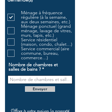
b
l
Ménage à fréquence
i
régulière (à la semaine,
g
aux deux semaines, etc.)
a
Ménage ponctuel (grand
t
ménage, lavage de vitres,
o
murs, tapis, etc.)
i
Service résidentiel
r
(maison, condo, chalet…)
e
Service commercial (aire
commune, bureau,
commerce…)
Nombre de chambres et
salles de bains ?
Envoyer
Offrez à votre maison la propreté