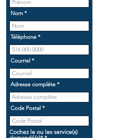
Nom
Téléphone
Courriel
Adresse compléte
Code Postal
Cochez le ou les service(s)
O
demandé(s)*
*