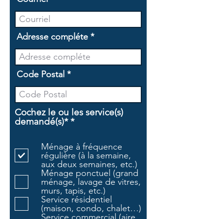
Adresse compléte
Code Postal
Cochez le ou les service(s)
O
demandé(s)*
*
b
l
Ménage à fréquence
i
régulière (à la semaine,
g
aux deux semaines, etc.)
a
Ménage ponctuel (grand
t
ménage, lavage de vitres,
o
murs, tapis, etc.)
i
Service résidentiel
r
(maison, condo, chalet…)
e
Service commercial (aire