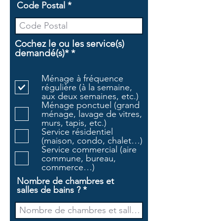
Code Postal
Cochez le ou les service(s)
O
demandé(s)*
*
b
l
Ménage à fréquence
i
régulière (à la semaine,
g
aux deux semaines, etc.)
a
Ménage ponctuel (grand
t
ménage, lavage de vitres,
o
murs, tapis, etc.)
i
Service résidentiel
r
(maison, condo, chalet…)
e
Service commercial (aire
commune, bureau,
commerce…)
Nombre de chambres et
salles de bains ?