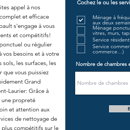
Cochez le ou les serv
ites appel à nos
complet et efficace
Ménage à fréque
aux deux semain
bault s'engage à vous
Ménage ponctue
vitres, murs, tapi
rents et compétitifs!
Service résiden
ponctuel ou régulier
Service commerc
commerce…)
 vos besoins et à votre
sols, les surfaces, les
Nombre de chambres et 
r que vous puissiez
apidement Grand
t-Laurier: Grâce à
 une propreté
oin et attention aux
ervices de nettoyage de
plus compétitifs sur le