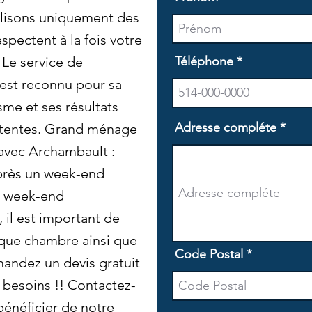
lisons uniquement des
spectent à la fois votre
 Le service de
Téléphone
est reconnu pour sa
isme et ses résultats
Adresse compléte
attentes. Grand ménage
avec Archambault :
après un week-end
n week-end
 il est important de
aque chambre ainsi que
Code Postal
ndez un devis gratuit
 besoins !! Contactez-
bénéficier de notre