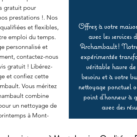
 gratuit pour
nos prestations !. Nos
Offrez à votre maison
ualifiées et flexibles,
avec les services 
otre emploi du temps.
Archambault ! Notre 
ge personnalisé et
expérimentée transf
ement, contactez-nous
véritable havre de
s gratuit ! Libérez-
besoins et à votre b
e et confiez cette
mbault. Vous méritez
nettoyage ponctuel ou
rchambault combine
point d’honneur à ga
 pour un nettoyage de
avec des résu
printemps à Mont-