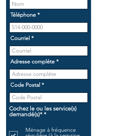
Téléphone
Courriel
Adresse compléte
Code Postal
Cochez le ou les service(s)
O
demandé(s)*
*
b
l
Ménage à fréquence
i
régulière (à la semaine,