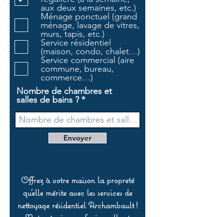
g
aux deux semaines, etc.)
a
Ménage ponctuel (grand
t
ménage, lavage de vitres,
o
murs, tapis, etc.)
i
Service résidentiel
r
(maison, condo, chalet…)
e
Service commercial (aire
commune, bureau,
commerce…)
Nombre de chambres et
salles de bains ?
Envoyer
Offrez à votre maison la propreté
qu’elle mérite avec les services de
nettoyage résidentiel Archambault !