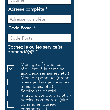
Adresse compléte
Code Postal
Cochez le ou les service(s)
O
demandé(s)*
*
b
l
Ménage à fréquence
i
régulière (à la semaine,
g
aux deux semaines, etc.)
a
Ménage ponctuel (grand
t
ménage, lavage de vitres,
o
murs, tapis, etc.)
i
Service résidentiel
r
(maison, condo, chalet…)
e
Service commercial (aire
commune, bureau,
commerce…)