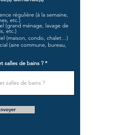
b
l
nce régulière (à la semaine,
i
es, etc.)
g
l (grand ménage, lavage de
a
s, etc.)
t
tiel (maison, condo, chalet…)
o
i
ial (aire commune, bureau,
r
e
salles de bains ?
Envoyer