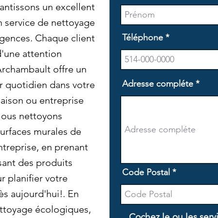
antissons un excellent
n service de nettoyage
igences. Chaque client
Téléphone
'une attention
Archambault offre un
Adresse compléte
r quotidien dans votre
maison ou entreprise
Nous nettoyons
urfaces murales de
ntreprise, en prenant
isant des produits
Code Postal
 planifier votre
s aujourd'hui!. En
ettoyage écologiques,
Cochez le ou les serv