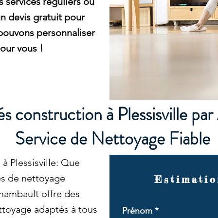
s services réguliers ou
 devis gratuit pour
pouvons personnaliser
our vous !
 construction à Plessisville pa
Service de Nettoyage Fiable
à Plessisville: Que
es de nettoyage
Estimatio
chambault offre des
ettoyage adaptés à tous
Prénom