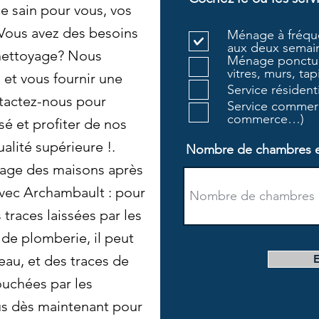
e sain pour vous, vos
 Vous avez des besoins
Ménage à fréque
aux deux semain
 nettoyage? Nous
Ménage ponctue
vitres, murs, tapi
et vous fournir une
Service résiden
tactez-nous pour
Service commerc
commerce…)
sé et profiter de nos
alité supérieure !.
Nombre de chambres et 
age des maisons après
vec Archambault : pour
s traces laissées par les
 de plomberie, il peut
'eau, et des traces de
ouchées par les
us dès maintenant pour