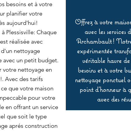
os besoins et à votre
r planifier votre
Offrez à votre maison
s aujourd'hui!
avec les services 
à Plessisville: Chaque
Archambault ! Notre 
est réalisée avec
expérimentée transf
z d'un nettoyage
véritable havre de
e avec un petit budget.
besoins et à votre b
r votre nettoyage en
. Avec des tarifs
nettoyage ponctuel ou
à ce que votre maison
point d’honneur à ga
impeccable pour votre
avec des résu
e en offrant un service
el que soit le type
age aprés construction