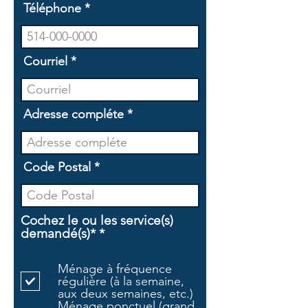
Téléphone
Courriel
Adresse compléte
Code Postal
Cochez le ou les service(s)
O
demandé(s)*
*
b
l
Ménage à fréquence
i
régulière (à la semaine,
g
aux deux semaines, etc.)
a
Ménage ponctuel (grand