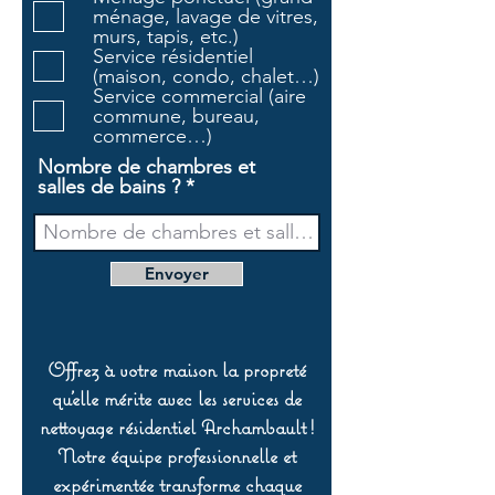
t
ménage, lavage de vitres,
o
murs, tapis, etc.)
i
Service résidentiel
r
(maison, condo, chalet…)
e
Service commercial (aire
commune, bureau,
commerce…)
Nombre de chambres et
salles de bains ?
Envoyer
Offrez à votre maison la propreté
qu’elle mérite avec les services de
nettoyage résidentiel Archambault !
Notre équipe professionnelle et
expérimentée transforme chaque