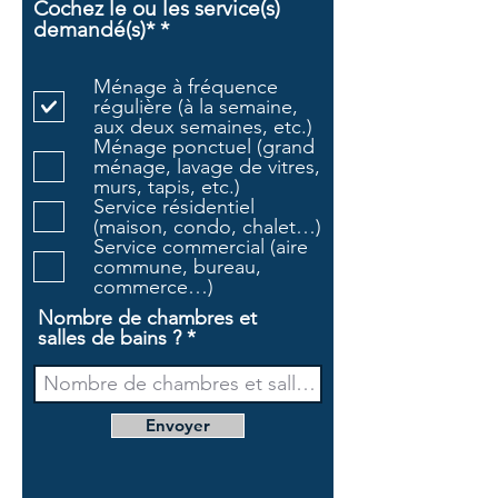
Cochez le ou les service(s)
O
demandé(s)*
*
b
l
Ménage à fréquence
i
régulière (à la semaine,
g
aux deux semaines, etc.)
a
Ménage ponctuel (grand
t
ménage, lavage de vitres,
o
murs, tapis, etc.)
i
Service résidentiel
r
(maison, condo, chalet…)
e
Service commercial (aire
commune, bureau,
commerce…)
Nombre de chambres et
salles de bains ?
Envoyer