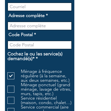
Adresse compléte
Code Postal
Cochez le ou les service(s)
O
demandé(s)*
*
b
l
Ménage à fréquence
i
régulière (à la semaine,
g
aux deux semaines, etc.)
a
Ménage ponctuel (grand
t
ménage, lavage de vitres,
o
murs, tapis, etc.)
i
Service résidentiel
r
(maison, condo, chalet…)
e
Service commercial (aire