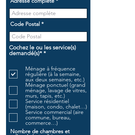
Adresse compléte
Code Postal
Cochez le ou les service(s)
O
demandé(s)*
*
b
l
Ménage à fréquence
i
régulière (à la semaine,
g
aux deux semaines, etc.)
a
Ménage ponctuel (grand
t
ménage, lavage de vitres,
o
murs, tapis, etc.)
i
Service résidentiel
r
(maison, condo, chalet…)
e
Service commercial (aire
commune, bureau,
commerce…)
Nombre de chambres et