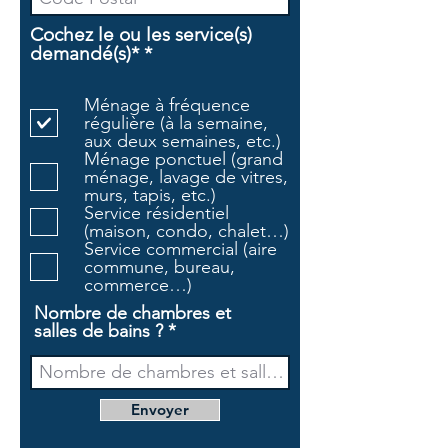
Cochez le ou les service(s)
O
demandé(s)*
*
b
l
Ménage à fréquence
i
régulière (à la semaine,
g
aux deux semaines, etc.)
a
Ménage ponctuel (grand
t
ménage, lavage de vitres,
o
murs, tapis, etc.)
i
Service résidentiel
r
(maison, condo, chalet…)
e
Service commercial (aire
commune, bureau,
commerce…)
Nombre de chambres et
salles de bains ?
Envoyer