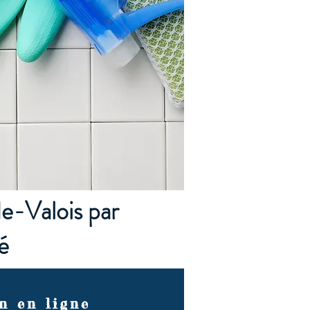
e-Valois par
é
n en ligne