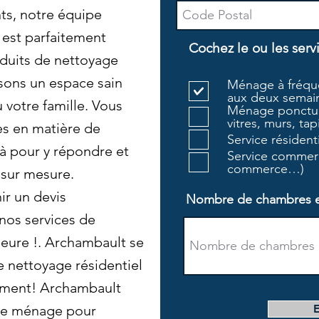
ts, notre équipe
 est parfaitement
Cochez le ou les serv
oduits de nettoyage
sons un espace sain
Ménage à fréque
aux deux semain
 votre famille. Vous
Ménage ponctue
vitres, murs, tapi
es en matière de
Service résiden
 pour y répondre et
Service commerc
commerce…)
 sur mesure.
r un devis
Nombre de chambres et 
 nos services de
ieure !. Archambault se
e nettoyage résidentiel
ement! Archambault
de ménage pour