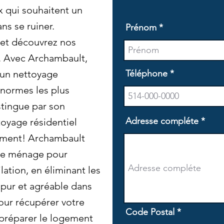
 qui souhaitent un
ns se ruiner.
Prénom
 et découvrez nos
!. Avec Archambault,
'un nettoyage
Téléphone
 normes les plus
stingue par son
Adresse compléte
oyage résidentiel
ement! Archambault
de ménage pour
lation, en éliminant les
r pur et agréable dans
our récupérer votre
Code Postal
préparer le logement