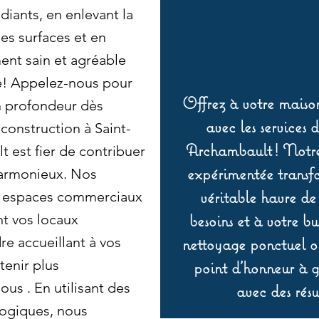
iants, en enlevant la
les surfaces et en
ent sain et agréable
e! Appelez-nous pour
Offrez à votre maison
en profondeur dès
avec les services 
construction à Saint-
Archambault ! Notre 
t est fier de contribuer
expérimentée transf
harmonieux. Nos
véritable havre de
r espaces commerciaux
besoins et à votre b
nt vos locaux
re accueillant à vos
nettoyage ponctuel ou
tenir plus
point d’honneur à ga
ous . En utilisant des
avec des résu
logiques, nous