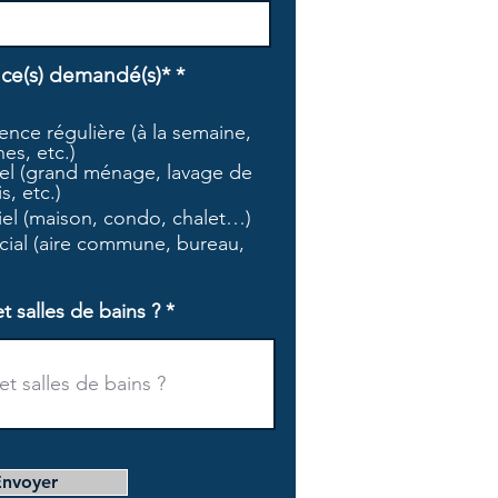
O
ice(s) demandé(s)*
*
b
l
nce régulière (à la semaine,
i
es, etc.)
g
l (grand ménage, lavage de
a
s, etc.)
t
tiel (maison, condo, chalet…)
o
i
ial (aire commune, bureau,
r
e
salles de bains ?
Envoyer