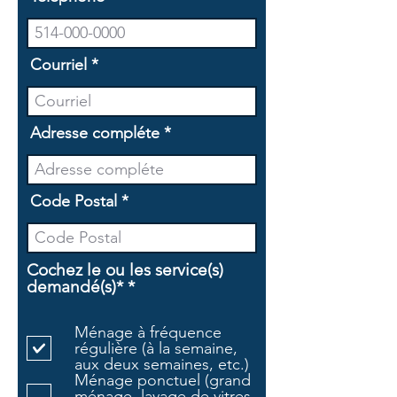
Courriel
Adresse compléte
Code Postal
Cochez le ou les service(s)
O
demandé(s)*
*
b
l
Ménage à fréquence
i
régulière (à la semaine,
g
aux deux semaines, etc.)
a
Ménage ponctuel (grand
t
ménage, lavage de vitres,