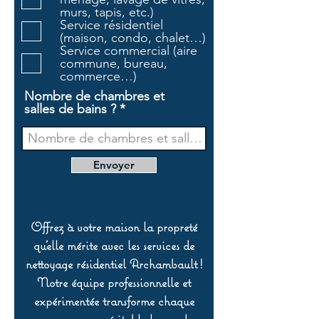
o
murs, tapis, etc.)
i
Service résidentiel
r
(maison, condo, chalet…)
e
Service commercial (aire
commune, bureau,
commerce…)
Nombre de chambres et
salles de bains ?
Envoyer
Offrez à votre maison la propreté
qu’elle mérite avec les services de
nettoyage résidentiel Archambault !
Notre équipe professionnelle et
expérimentée transforme chaque