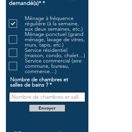
O
demandé(s)*
*
b
l
Ménage à fréquence
i
régulière (à la semaine,
g
aux deux semaines, etc.)
a
Ménage ponctuel (grand
t
ménage, lavage de vitres,
o
murs, tapis, etc.)
i
Service résidentiel
r
(maison, condo, chalet…)
e
Service commercial (aire
commune, bureau,
commerce…)
Nombre de chambres et
salles de bains ?
Envoyer