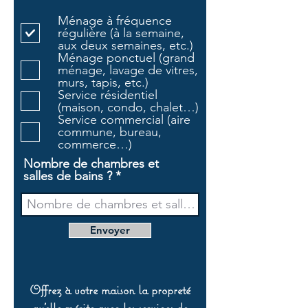
l
Ménage à fréquence
i
régulière (à la semaine,
g
aux deux semaines, etc.)
a
Ménage ponctuel (grand
t
ménage, lavage de vitres,
o
murs, tapis, etc.)
i
Service résidentiel
r
(maison, condo, chalet…)
e
Service commercial (aire
commune, bureau,
commerce…)
Nombre de chambres et
salles de bains ?
Envoyer
Offrez à votre maison la propreté
qu’elle mérite avec les services de