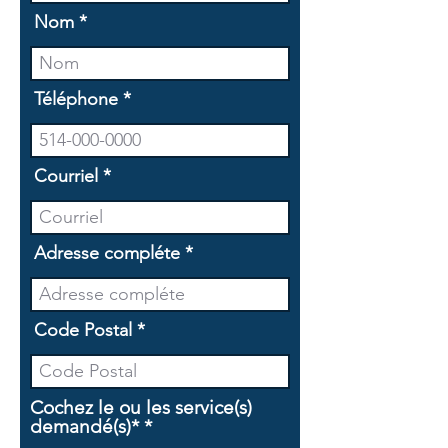
Nom
Téléphone
Courriel
Adresse compléte
Code Postal
Cochez le ou les service(s)
O
demandé(s)*
*
b