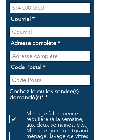
Courriel
Adresse compléte
Code Postal
Cochez le ou les service(s)
O
demandé(s)*
*
b
l
Ménage à fréquence
i
régulière (à la semaine,
g
aux deux semaines, etc.)
a
Ménage ponctuel (grand
t
ménage, lavage de vitres,
o