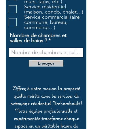
murs, tapis, etc.)
i
Service résidentiel
r
(maison, condo, chalet…)
e
Service commercial (aire
commune, bureau,
commerce…)
Nombre de chambres et
salles de bains ?
Envoyer
Offrez à votre maison la propreté
qu’elle mérite avec les services de
nettoyage résidentiel Archambault !
Notre équipe professionnelle et
expérimentée transforme chaque
espace en un véritable havre de