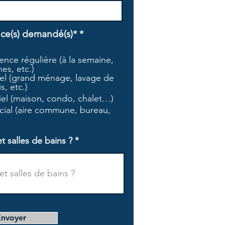
O
ice(s) demandé(s)*
*
b
l
nce régulière (à la semaine,
i
es, etc.)
g
l (grand ménage, lavage de
a
s, etc.)
t
tiel (maison, condo, chalet…)
o
i
ial (aire commune, bureau,
r
e
salles de bains ?
Envoyer