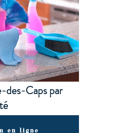
te-des-Caps par
té
n en ligne