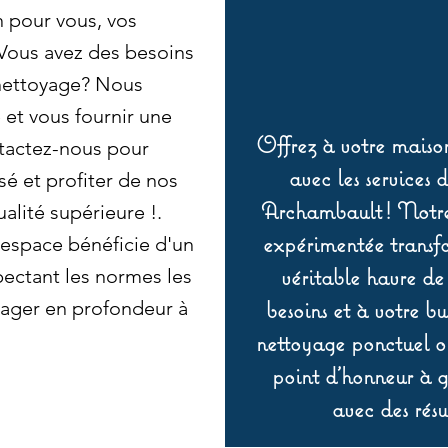
n pour vous, vos
 Vous avez des besoins
 nettoyage? Nous
et vous fournir une
Offrez à votre maison
tactez-nous pour
avec les services 
sé et profiter de nos
Archambault ! Notre 
alité supérieure !.
expérimentée transf
espace bénéficie d'un
véritable havre de
ectant les normes les
besoins et à votre b
nager en profondeur à
nettoyage ponctuel ou
point d’honneur à ga
avec des résu