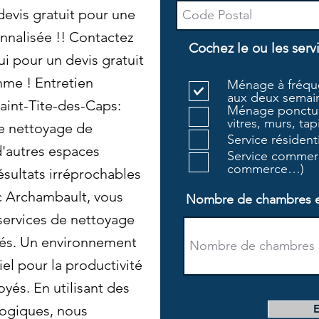
evis gratuit pour une
nnalisée !! Contactez
Cochez le ou les serv
i pour un devis gratuit
mme ! Entretien
Ménage à fréque
aux deux semain
aint-Tite-des-Caps:
Ménage ponctue
vitres, murs, tapi
e nettoyage de
Service résiden
d'autres espaces
Service commerc
commerce…)
ésultats irréprochables
c Archambault, vous
Nombre de chambres et 
 services de nettoyage
sés. Un environnement
iel pour la productivité
yés. En utilisant des
logiques, nous