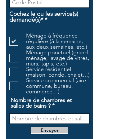
Cochez le ou les service(s)
O
demandé(s)*
*
b
l
Ménage à fréquence
i
régulière (à la semaine,
g
aux deux semaines, etc.)
a
Ménage ponctuel (grand
t
ménage, lavage de vitres,
o
murs, tapis, etc.)
i
Service résidentiel
r
(maison, condo, chalet…)
e
Service commercial (aire
commune, bureau,
commerce…)
Nombre de chambres et
salles de bains ?
Envoyer