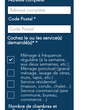
Adresse compléte
Code Postal
Cochez le ou les service(s)
O
demandé(s)*
*
b
l
Ménage à fréquence
i
régulière (à la semaine,
g
aux deux semaines, etc.)
a
Ménage ponctuel (grand
t
ménage, lavage de vitres,
o
murs, tapis, etc.)
i
Service résidentiel
r
(maison, condo, chalet…)
e
Service commercial (aire
commune, bureau,
commerce…)
Nombre de chambres et