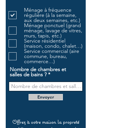
b
l
Ménage à fréquence
i
régulière (à la semaine,
g
aux deux semaines, etc.)
a
Ménage ponctuel (grand
t
ménage, lavage de vitres,
o
murs, tapis, etc.)
i
Service résidentiel
r
(maison, condo, chalet…)
e
Service commercial (aire
commune, bureau,
commerce…)
Nombre de chambres et
salles de bains ?
Envoyer
Offrez à votre maison la propreté