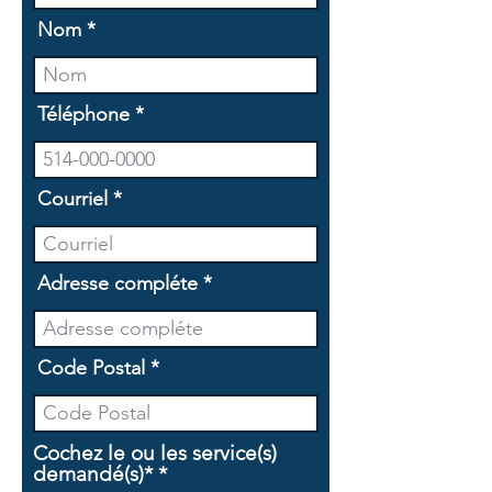
Nom
Téléphone
Courriel
Adresse compléte
Code Postal
Cochez le ou les service(s)
O
demandé(s)*
*