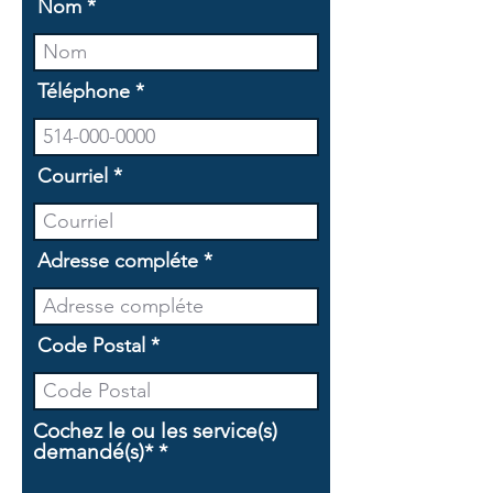
Nom
Téléphone
Courriel
Adresse compléte
Code Postal
Cochez le ou les service(s)
O
demandé(s)*
*
b
l