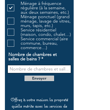
Ménage à fréquence
i
régulière (à la semaine,
g
aux deux semaines, etc.)
a
Ménage ponctuel (grand
t
ménage, lavage de vitres,
o
murs, tapis, etc.)
i
Service résidentiel
r
(maison, condo, chalet…)
e
Service commercial (aire
commune, bureau,
commerce…)
Nombre de chambres et
salles de bains ?
Envoyer
Offrez à votre maison la propreté
qu’elle mérite avec les services de