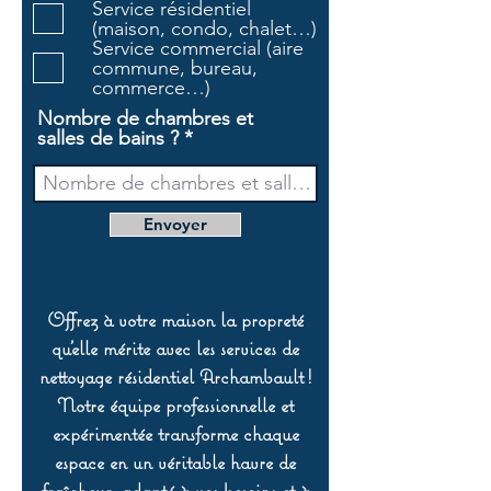
Service résidentiel
r
(maison, condo, chalet…)
e
Service commercial (aire
commune, bureau,
commerce…)
Nombre de chambres et
salles de bains ?
Envoyer
Offrez à votre maison la propreté
qu’elle mérite avec les services de
nettoyage résidentiel Archambault !
Notre équipe professionnelle et
expérimentée transforme chaque
espace en un véritable havre de
fraîcheur, adapté à vos besoins et à