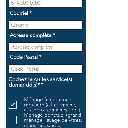
Courriel
Adresse compléte
Code Postal
Cochez le ou les service(s)
O
demandé(s)*
*
b
l
Ménage à fréquence
i
régulière (à la semaine,
g
aux deux semaines, etc.)
a
Ménage ponctuel (grand
t
ménage, lavage de vitres,
o
murs, tapis, etc.)
i