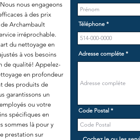
. Nous nous engageons
efficaces à des prix
n de Archambault
Téléphone
ervice irréprochable.
'art du nettoyage en
Adresse compléte
ajustés à vos besoins
n de qualité! Appelez-
nettoyage en profondeur
nt des produits de
us garantissons un
 employés ou votre
Code Postal
ins spécifiques en
s sommes là pour y
e prestation sur
Cochez le ou les serv