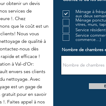
ur obtenir un devis
 nos services de
Ménage à fréque
aux deux semain
eure !. Chez
Ménage ponctue
vitres, murs, tapi
ons que le coût est un
Service résiden
 clients! Nous vous
Service commerc
commerce…)
nettoyage de qualité à
 Contactez-nous dès
Nombre de chambres et 
rapide et efficace !
tion à Val-d'Or:
lt envers ses clients
 du nettoyage. Avec
yage est un gage de
gratuit pour en savoir
s !. Faites appel à nos