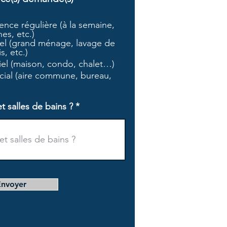
b
l
nce régulière (à la semaine,
i
es, etc.)
g
l (grand ménage, lavage de
a
s, etc.)
t
tiel (maison, condo, chalet…)
o
i
ial (aire commune, bureau,
r
e
salles de bains ?
Envoyer