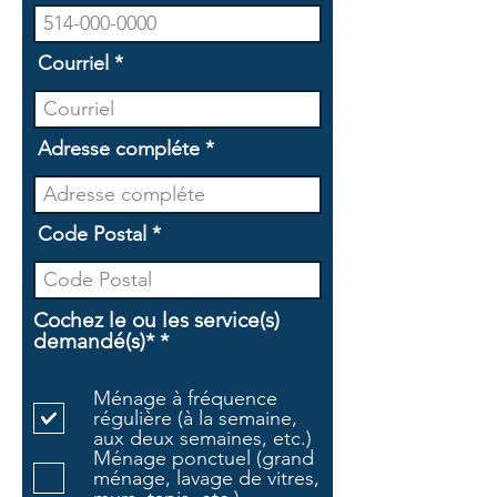
Courriel
Adresse compléte
Code Postal
Cochez le ou les service(s)
O
demandé(s)*
*
b
l
Ménage à fréquence
i
régulière (à la semaine,
g
aux deux semaines, etc.)
a
Ménage ponctuel (grand
t
ménage, lavage de vitres,
o