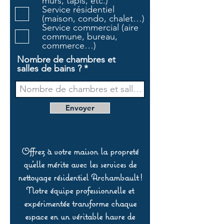
murs, tapis, etc.)
i
Service résidentiel
r
(maison, condo, chalet…)
e
Service commercial (aire
commune, bureau,
commerce…)
Nombre de chambres et
salles de bains ?
Envoyer
Offrez à votre maison la propreté
qu’elle mérite avec les services de
nettoyage résidentiel Archambault !
Notre équipe professionnelle et
expérimentée transforme chaque
espace en un véritable havre de