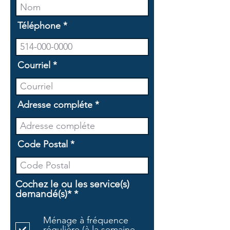
Téléphone
Courriel
Adresse compléte
Code Postal
Cochez le ou les service(s)
O
demandé(s)*
*
b
l
Ménage à fréquence
i
régulière (à la semaine,