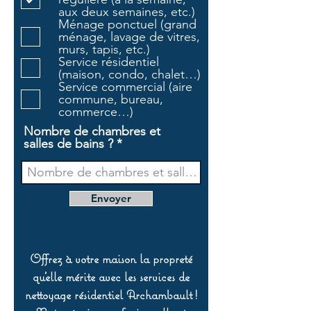
g
aux deux semaines, etc.)
a
Ménage ponctuel (grand
t
ménage, lavage de vitres,
o
murs, tapis, etc.)
i
Service résidentiel
r
(maison, condo, chalet…)
e
Service commercial (aire
commune, bureau,
commerce…)
Nombre de chambres et
salles de bains ?
Envoyer
Offrez à votre maison la propreté
qu’elle mérite avec les services de
nettoyage résidentiel Archambault !