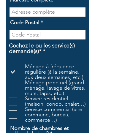
Code Postal
Cochez le ou les service(s)
O
demandé(s)*
*
b
l
Ménage à fréquence
i
régulière (à la semaine,
g
aux deux semaines, etc.)
a
Ménage ponctuel (grand
t
ménage, lavage de vitres,
o
murs, tapis, etc.)
i
Service résidentiel
r
(maison, condo, chalet…)
e
Service commercial (aire
commune, bureau,
commerce…)
Nombre de chambres et