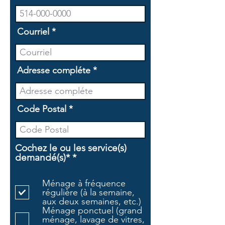
Courriel
Adresse compléte
Code Postal
Cochez le ou les service(s)
O
demandé(s)*
*
b
l
Ménage à fréquence
i
régulière (à la semaine,
g
aux deux semaines, etc.)
a
Ménage ponctuel (grand
t
ménage, lavage de vitres,
o