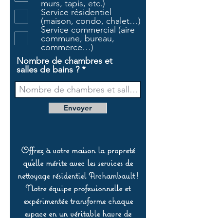
murs, tapis, etc.)
i
Service résidentiel
r
(maison, condo, chalet…)
e
Service commercial (aire
commune, bureau,
commerce…)
Nombre de chambres et
salles de bains ?
Envoyer
Offrez à votre maison la propreté
qu’elle mérite avec les services de
nettoyage résidentiel Archambault !
Notre équipe professionnelle et
expérimentée transforme chaque
espace en un véritable havre de